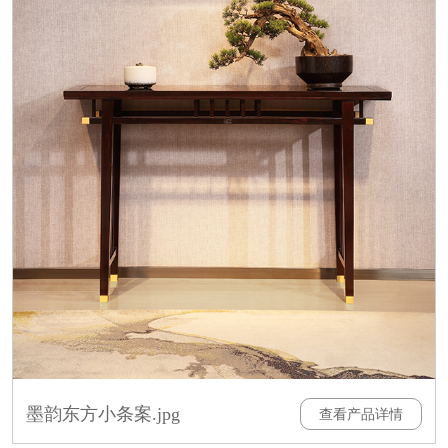
墨韵东方小条案.jpg
查看产品详情