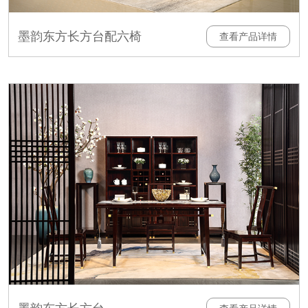
墨韵东方长方台配六椅
查看产品详情