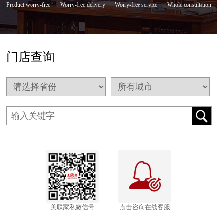
Product worry-free
Worry-free delivery
Worry-free service
Whole consultation
门店查询
美联家私微信号
点击咨询在线客服