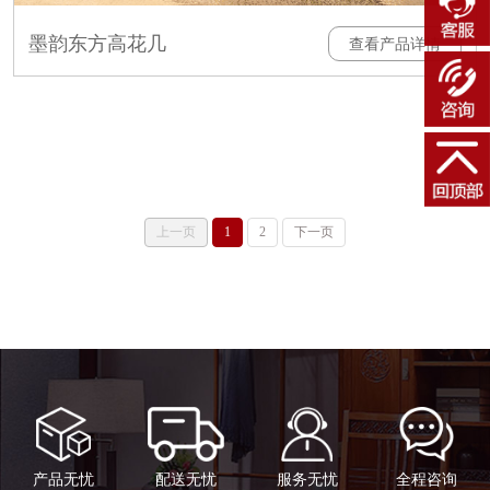
墨韵东方高花几
查看产品详情
上一页
1
2
下一页
产品无忧
配送无忧
服务无忧
全程咨询