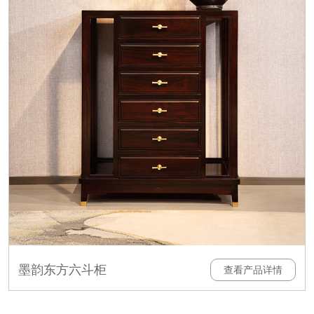
墨韵东方六斗柜
查看产品详情