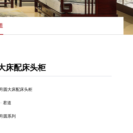
道
大床配床头柜
月圆大床配床头柜
· 君道
月圆系列