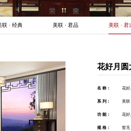
美联 · 经典
美联 · 君品
美联 · 君
花好月圆
名 称：
花好
系 列：
美联 
功 能：
花好
规 格：
暂无