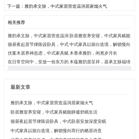
下一篇：雅韵承文脉，中式家居营造温润居家烟火气
相关推荐
雅韵承文脉，中式家居营造温润
卧居雅室养安寝，中式家具赋能
居家烟火气
循昼夜起居节律陈设卧具，中式
静谧舒眠生活
中式家具以留白造境，解锁慢向
卧居安放深度安眠
伏案木居养神息虑，中式家具赋
而行的栖居诗意
木香承雅韵，闲煮岁月长
能日常身心康养
在日常空间中，安放一份东方的
木蕴雅韵居呈祥，器承文脉福绵
宁静
长：中式家居的藏福与养心之道
最新文章
雅韵承文脉，中式家居营造温润居家烟火气
卧居雅室养安寝，中式家具赋能静谧舒眠生活
循昼夜起居节律陈设卧具，中式卧居安放深度安眠
中式家具以留白造境，解锁慢向而行的栖居诗意