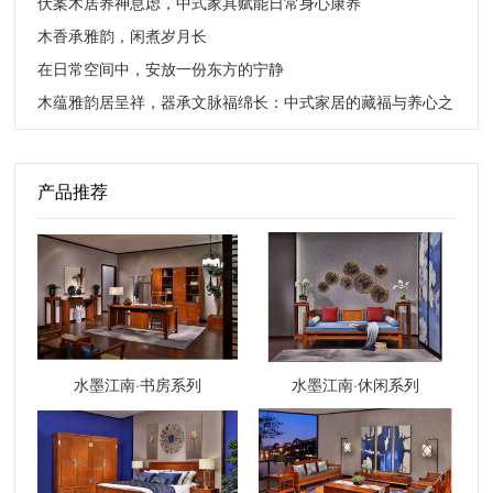
伏案木居养神息虑，中式家具赋能日常身心康养
木香承雅韵，闲煮岁月长
在日常空间中，安放一份东方的宁静
木蕴雅韵居呈祥，器承文脉福绵长：中式家居的藏福与养心之
道
产品推荐
水墨江南·书房系列
水墨江南·休闲系列