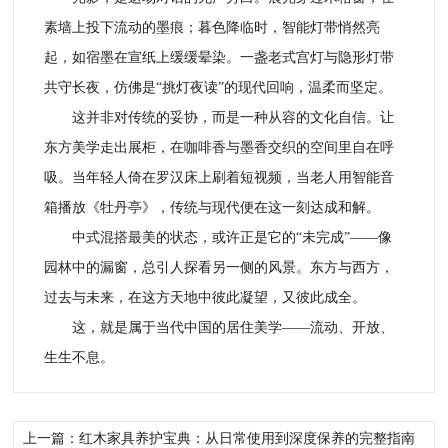
素墙上投下流动的墨痕；暮色降临时，智能灯带悄然亮
起，如宿墨在宣纸上缓缓晕染。一盏老式宫灯与隐形灯带
共守长夜，仿佛是“挑灯夜读”的现代回响，温柔而坚定。
这并非对传统的妥协，而是一种从容的文化自信。让
东方美学走出展柜，在咖啡香与墨香交织的空间里自在呼
吸。当年轻人倚在罗汉床上刷着短视频，当老人用智能音
箱播放《牡丹亭》，传统与现代便在这一刻达成和解。
中式混搭最美的状态，或许正是它的“未完成”——像
园林中的漏窗，总引人探看另一侧的风景。东方与西方，
过去与未来，在这方天地中彼此凝望，又彼此成全。
这，就是属于当代中国的居住美学——流动、开放、
生生不息。
上一篇：红木家具养护宝典：从日常使用到深度保养的完整指南