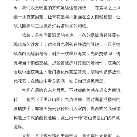
今，我们以更轻盈的方式延续这份雅致——在素墙之上点
缀一抹克莱因蓝，让青花瓷与抽象画在玄关悄然相望，让
明式圈椅与工业风吊灯共谱时光的和弦。
软装，是空间最温柔的表达。一条苏绣披肩轻轻覆在
现代布艺沙发上，仿佛月光洒落在静谧的琴键；一只景德
镇高白泥醒酒器旁，斜插一枝垂丝海棠，光影交错间，传
统与当下悄然交融。那些曾被岁月打磨的老物件，在新的
语境中重获新生：老门板化作茶室背景，裂釉钧瓷盛放现
代花艺，在残缺中看见圆满，在旧物里遇见新意。
空间布局暗合东方哲思。不对称的美感在虚实之间流
转——整面《千里江山图》气势磅礴，而对面悬浮楼梯的
玻璃扶手，却将天光云影轻轻引入室内。当西式的几何结
构遇上中式的曲径通幽，竟生出一种“看山仍是山”的禅意
境界。
光影，是这场对话的无声旁白。晨光穿过木格窗，在