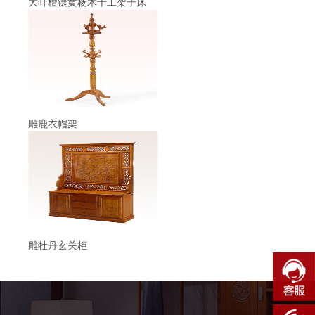
大叶檀镶黄杨木千工架子床
雕鹿衣帽架
雕牡丹玄关柜