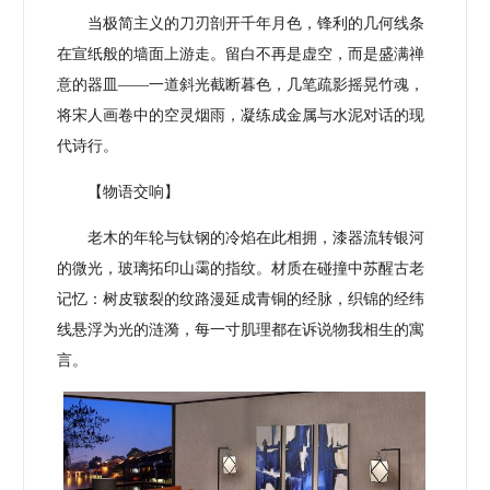
当极简主义的刀刃剖开千年月色，锋利的几何线条
在宣纸般的墙面上游走。留白不再是虚空，而是盛满禅
意的器皿——一道斜光截断暮色，几笔疏影摇晃竹魂，
将宋人画卷中的空灵烟雨，凝练成金属与水泥对话的现
代诗行。
【物语交响】
老木的年轮与钛钢的冷焰在此相拥，漆器流转银河
的微光，玻璃拓印山霭的指纹。材质在碰撞中苏醒古老
记忆：树皮皲裂的纹路漫延成青铜的经脉，织锦的经纬
线悬浮为光的涟漪，每一寸肌理都在诉说物我相生的寓
言。