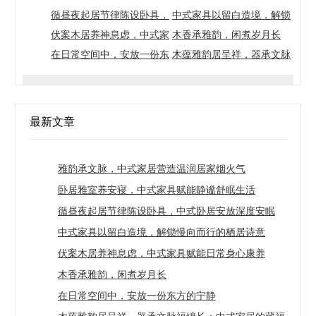
温润居家烟火气
循昼夜起居节律陈设卧具，
赋能静谧舒眠生活
中式家具以留白造境，解锁
中式卧居安放深度安眠
伏案木居养神息虑，中式家
慢向而行的栖居诗意
木香承雅韵，闲煮岁月长
具赋能日常身心康养
在日常空间中，安放一份东
木蕴雅韵居呈祥，器承文脉
方的宁静
福绵长：中式家居的藏福与
养心之道
最新文章
雅韵承文脉，中式家居营造温润居家烟火气
卧居雅室养安寝，中式家具赋能静谧舒眠生活
循昼夜起居节律陈设卧具，中式卧居安放深度安眠
中式家具以留白造境，解锁慢向而行的栖居诗意
伏案木居养神息虑，中式家具赋能日常身心康养
木香承雅韵，闲煮岁月长
在日常空间中，安放一份东方的宁静