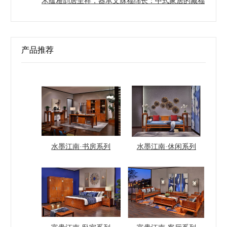
木蕴雅韵居呈祥，器承文脉福绵长：中式家居的藏福
与养心之道
产品推荐
水墨江南·书房系列
水墨江南·休闲系列