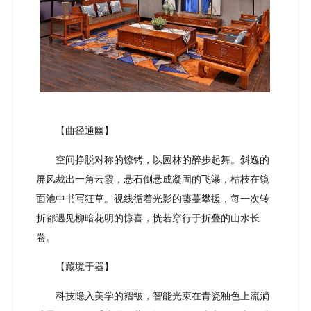
【曲径通幽】
空间挣脱对称的镣铐，以园林的醉步起舞。斜逸的
屏风裁出一角云霞，悬石倒悬成凝固的飞瀑，枯枝在镜
面池中书写狂草。视线循着光影的藤蔓攀援，每一次转
折都遇见柳暗花明的惊喜，恍若穿行于折叠的山水长
卷。
【藏境于器】
科技隐入美学的褶皱，智能光束在青瓷釉色上流淌