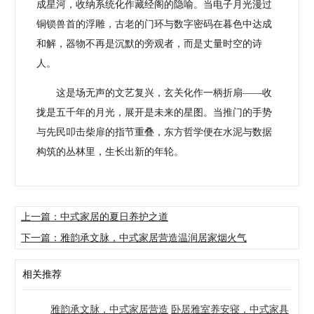
成星河，收纳系统化作藏经阁的隐喻。当电子月光漫过
铜锁兽首的浮雕，古老的门环与数字密码在暮色中达成
和解，器物不再是沉默的旁观者，而是丈量时空的诗
人。
这是场无声的文艺复兴，玄关化作一柄折扇——收
拢是五千年的月光，展开是未来的星图。当推门的手势
与先民叩击柴扉的指节重叠，东方哲学便在水泥与数据
构筑的丛林里，生长出新的年轮。
上一篇：中式家居的夏日养护之道
下一篇：雅韵承文脉，中式家居营造温润居家烟火气
相关推荐
雅韵承文脉，中式家居营造
卧居雅室养安寝，中式家具