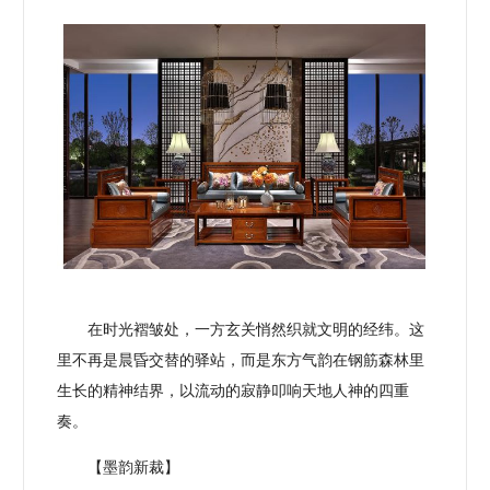
在时光褶皱处，一方玄关悄然织就文明的经纬。这
里不再是晨昏交替的驿站，而是东方气韵在钢筋森林里
生长的精神结界，以流动的寂静叩响天地人神的四重
奏。
【墨韵新裁】