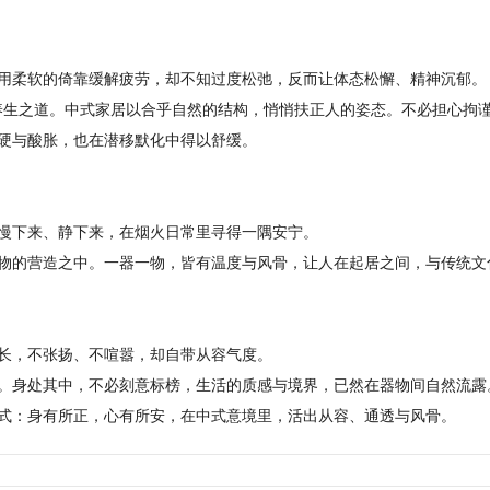
用柔软的倚靠缓解疲劳，却不知过度松弛，反而让体态松懈、精神沉郁。
的养生之道。中式家居以合乎自然的结构，悄悄扶正人的姿态。不必担心拘
硬与酸胀，也在潜移默化中得以舒缓。
慢下来、静下来，在烟火日常里寻得一隅安宁。
物的营造之中。一器一物，皆有温度与风骨，让人在起居之间，与传统文
长，不张扬、不喧嚣，却自带从容气度。
。身处其中，不必刻意标榜，生活的质感与境界，已然在器物间自然流露
式：
身有所正，心有所安，
在中式意境里，活出从容、通透与风骨。