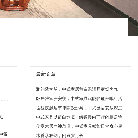
最新文章
雅韵承文脉，中式家居营造温润居家烟火气
卧居雅室养安寝，中式家具赋能静谧舒眠生活
循昼夜起居节律陈设卧具，中式卧居安放深度
秩
安眠
中式家具以留白造境，解锁慢向而行的栖居诗
意
伏案木居养神息虑，中式家具赋能日常身心康
中得
养
木香承雅韵，闲煮岁月长