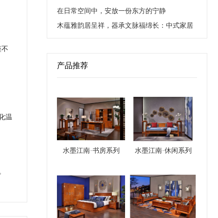
在日常空间中，安放一份东方的宁静
木蕴雅韵居呈祥，器承文脉福绵长：中式家居
的藏福与养心之道
谨不
产品推荐
化温
水墨江南·书房系列
水墨江南·休闲系列
。