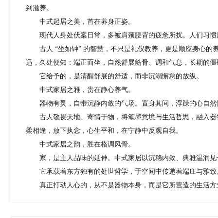
到滋养。
中式起居之美，首在养身正姿。
现代人身处伏案日常，多被肩颈腰背的疲惫所扰。人们习惯
古人 “坐如钟” 的智慧，不只是礼仪教养，更是顺应身心
适，久处便知：端正而坐，自然舒展筋骨、调和气息，长期的僵
它给予的，是清醒舒展的舒适，而非沉溺懈怠的放纵。
中式家居之雅，贵在静心养气。
器物有灵，自带沉静内敛的气场。置身其间，浮躁的心自然
古人敬畏天地、寄情于物，将笔墨意境与生活哲思，融入器
柔相逢，放下执念，心生平和，在宁静中反观自我。
中式家居之韵，胜在格调风骨。
家，是主人品味的延伸。中式家居以沉稳内敛、典雅温润见
它承载着东方独有的处世哲学，于空间中传递着端庄与雅致
真正打动人心的，从不是器物本身，
而是它所营造的生活方