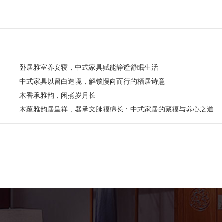
卧居雅室养安寝，中式家具赋能静谧舒眠生活
中式家具以留白造境，解锁慢向而行的栖居诗意
木香承雅韵，闲煮岁月长
木蕴雅韵居呈祥，器承文脉福绵长：中式家居的藏福与养心之道